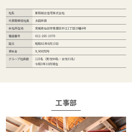
社名
東和総合住宅株式会社
代表取締役社長
太田邦良
本社所在地
宮城県仙台市青葉区中江1丁目29番6号
電話番号
022-265-1070
設立
昭和61年6月13日
資本金
9,900万円
グループ社員数
125名（男性94名・女性31名）
令和3年10月現在
工事部